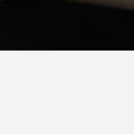
Produce rollos compuestos por 1 hasta 4 capas. Su diseño
modular permite instalar varios desbobinadores, incluso
sucesivamente a la instalación inicial.
< h3>DESBOBINADOR El desbobinador puede manejar un
jumbo roll con diámetro hasta 3,000 mm y está equipado
con:
correa de transmisión de gran tamaño que garantiza
una baja presión específica entre cinta y jumbo roll,